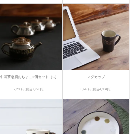
中国茶急須おちょこ2個セット（C）
マグカップ
7,200円(税込7,920円)
3,640円(税込4,004円)