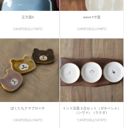
正方皿S
wave 5寸皿
2,460円(税込2,706円)
2,680円(税込2,948円)
ぼくたちクマブローチ
インド豆皿３点セット（ガネーシャ）
（シヴァ）（ラクダ）
1,860円(税込2,046円)
5,340円(税込5,874円)