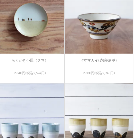
らくがき小皿（クマ）
4寸マカイ(赤絵/唐草)
2,340円(税込2,574円)
2,680円(税込2,948円)