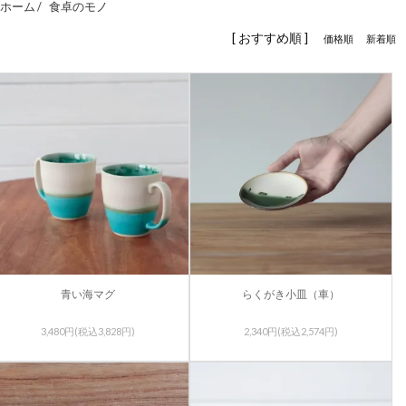
ホーム /
食卓のモノ
[ おすすめ順 ]
価格順
新着順
青い海マグ
らくがき小皿（車）
3,480円(税込3,828円)
2,340円(税込2,574円)