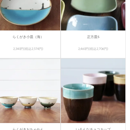
らくがき小皿（海）
正方皿S
2,340円(税込2,574円)
2,460円(税込2,706円)
らくがきおちゃわん
いろんなチョコカップ