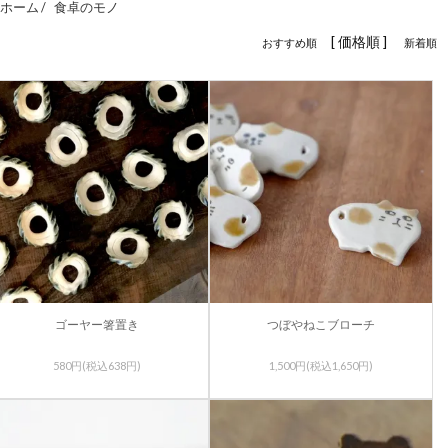
ホーム /
食卓のモノ
[ 価格順 ]
おすすめ順
新着順
ゴーヤー箸置き
つぼやねこブローチ
580円(税込638円)
1,500円(税込1,650円)