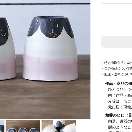
・特定商取引法に基
・この商品について
・配送・送料につい
作品・商品の個
ひとつひとつ
同じ作品・商
み等は一点ご
元に届く現物
釉薬のヒビ（貫
陶器、磁器の
裂のようなヒ