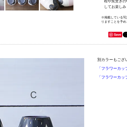
程や窯焚きの
してお楽し
※掲載している写
りますことを予め
Save
別カラーもござ
「フラワーカップ
「フラワーカップ