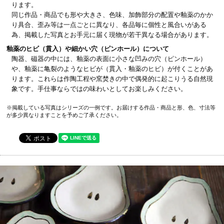
ります。
同じ作品・商品でも形や大きさ、色味、加飾部分の配置や釉薬のかか
り具合、歪み等は一点ごとに異なり、各品毎に個性と風合いがある
為、掲載した写真とお手元に届く現物が若干異なる場合があります。
釉薬のヒビ（貫入）や細かい穴（ピンホール）について
陶器、磁器の中には、釉薬の表面に小さな凹みの穴（ピンホール）
や、釉薬に亀裂のようなヒビが（貫入・釉薬のヒビ）が付くことがあ
ります。これらは作陶工程や窯焚きの中で偶発的に起こりうる自然現
象です。手仕事ならではの味わいとしてお楽しみください。
※掲載している写真はシリーズの一例です。お届けする作品・商品と形、色、寸法等
が多少異なりますことを予めご了承ください。