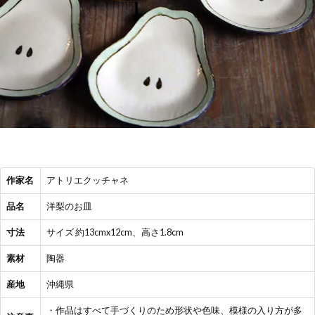
作家名
アトリエクッチャネ
品名
洋梨のお皿
寸法
サイズ 約13cmx12cm、高さ1.8cm
素材
陶器
産地
沖縄県
・作品はすべて手づくりのため形状や色味、模様の入り方が多