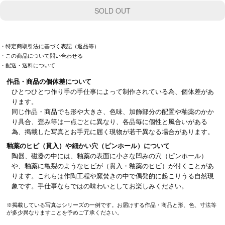
・特定商取引法に基づく表記（返品等）
・この商品について問い合わせる
・配送・送料について
作品・商品の個体差について
ひとつひとつ作り手の手仕事によって制作されている為、個体差があ
ります。
同じ作品・商品でも形や大きさ、色味、加飾部分の配置や釉薬のかか
り具合、歪み等は一点ごとに異なり、各品毎に個性と風合いがある
為、掲載した写真とお手元に届く現物が若干異なる場合があります。
釉薬のヒビ（貫入）や細かい穴（ピンホール）について
陶器、磁器の中には、釉薬の表面に小さな凹みの穴（ピンホール）
や、釉薬に亀裂のようなヒビが（貫入・釉薬のヒビ）が付くことがあ
ります。これらは作陶工程や窯焚きの中で偶発的に起こりうる自然現
象です。手仕事ならではの味わいとしてお楽しみください。
※掲載している写真はシリーズの一例です。お届けする作品・商品と形、色、寸法等
が多少異なりますことを予めご了承ください。