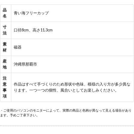
品
青い海フリーカップ
名
寸
口径8cm、高さ11.3cm
法
素
磁器
材
産
沖縄県那覇市
地
注
意
作品はすべて手づくりのため形状や色味、模様の入り方が多少異な
事
ります。一つ一つの個性、風合いとしてお楽しみください。
項
・ご使用のパソコンのモニターによって、実際の商品と色柄が異なって見える場合があり
ます。予めご了承下さい。