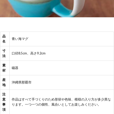
品
青い海マグ
名
寸
口径8.5cm、高さ9.2cm
法
素
磁器
材
産
沖縄県那覇市
地
注
意
作品はすべて手づくりのため形状や色味、模様の入り方が多少異な
事
ります。一つ一つの個性、風合いとしてお楽しみください。
項