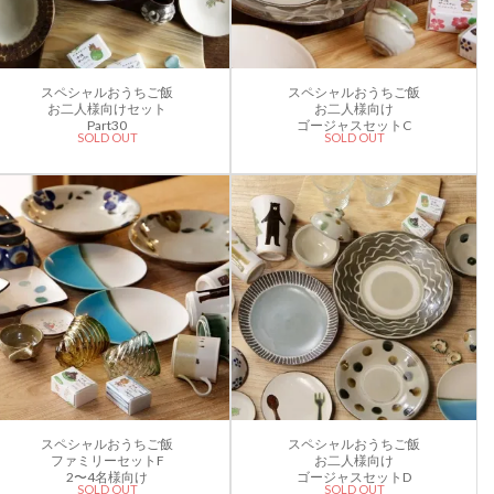
スペシャルおうちご飯
スペシャルおうちご飯
お二人様向けセット
お二人様向け
Part30
ゴージャスセットC
SOLD OUT
SOLD OUT
スペシャルおうちご飯
スペシャルおうちご飯
ファミリーセットF
お二人様向け
2〜4名様向け
ゴージャスセットD
SOLD OUT
SOLD OUT