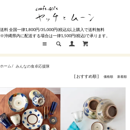
送料 全国一律1,800円/35,000円(税込)以上購入で送料無料
※沖縄県内に配送する場合は一律1,500円(税込)で承ります。
ホーム /
みんなの食卓応援隊
[ おすすめ順 ]
価格順
新着順