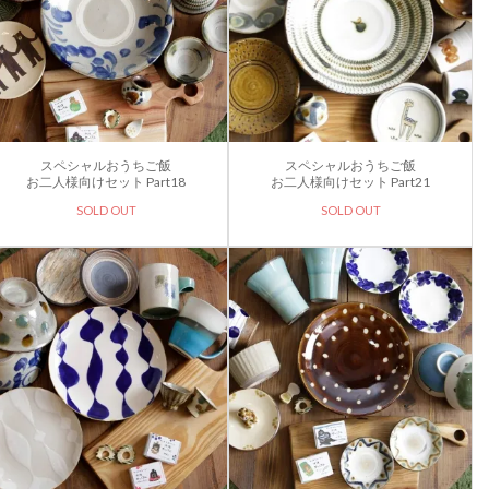
スペシャルおうちご飯
スペシャルおうちご飯
お二人様向けセット Part18
お二人様向けセット Part21
SOLD OUT
SOLD OUT