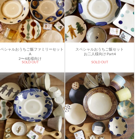
スペシャルおうちご飯ファミリーセット
スペシャルおうちご飯セット
A
お二人様向け Part4
2〜4名様向け
SOLD OUT
SOLD OUT