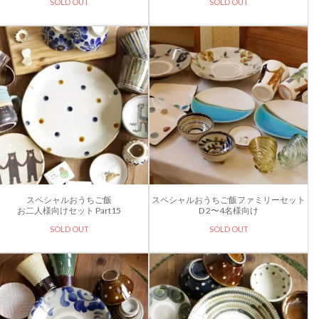
SOLD OUT
SOLD OUT
スペシャルおうちご飯
スペシャルおうちご飯ファミリーセット
お二人様向けセット Part15
D 2〜4名様向け
SOLD OUT
SOLD OUT