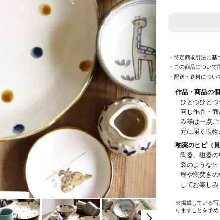
・特定商取引法に基
・この商品について
・配送・送料につい
作品・商品の個
ひとつひとつ
同じ作品・商
み等は一点ご
元に届く現物
釉薬のヒビ（貫
陶器、磁器の
裂のようなヒ
程や窯焚きの
してお楽し
※掲載している写
りますことを予め