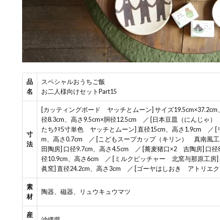
品
スペシャルおうちご飯
名
お二人様向けセットPart15
[カッティングボード ヤッチとムーン] サイズ19.5cm×37.2c
径8.3cm、高さ9.5cm×胴径12.5cm ／ [日本豆皿（にんじゃ）
たちｸﾏ5寸単色 ヤッチとムーン] 直径15cm、高さ1.9cm ／ 
寸
m、高さ0.7cm ／ [こどもスープカップ（キリン） 真南風工房]
法
田陶房] 口径9.7cm、高さ4.5cm ／ [蕎麦猪口×2 吉陶房] 口径
径10.9cm、高さ6cm ／ [ミルクピッチャー 北窯与那原工房] 
眞窯] 直径24.2cm、高さ3cm ／ [ゴーヤはしおき アトリエクッ
素
陶器、磁器、リュウキュウマツ
材
産
沖縄県