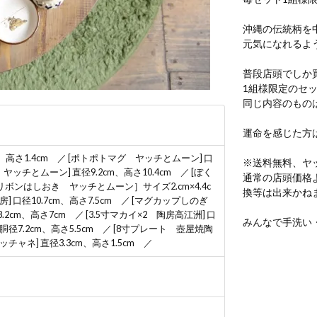
沖縄の伝統柄を
元気になれるよ
普段店頭でしか
1組様限定のセ
同じ内容のもの
運命を感じた方
m、高さ1.4cm ／ [ポトポトマグ ヤッチとムーン] 口
※送料無料、ヤ
 ヤッチとムーン] 直径9.2cm、高さ10.4cm ／ [ぼく
通常の店頭価格
[リボンはしおき ヤッチとムーン］サイズ2.cm×4.4c
換等は出来かね
 口径10.7cm、高さ7.5cm ／ [マグカップしのぎ
8.2cm、高さ7cm ／ [3.5寸マカイ×2 陶房高江洲] 口
みんなで手洗い
胴径7.2cm、高さ5.5cm ／ [8寸プレート 壺屋焼陶
チャネ] 直径3.3cm、高さ1.5cm ／