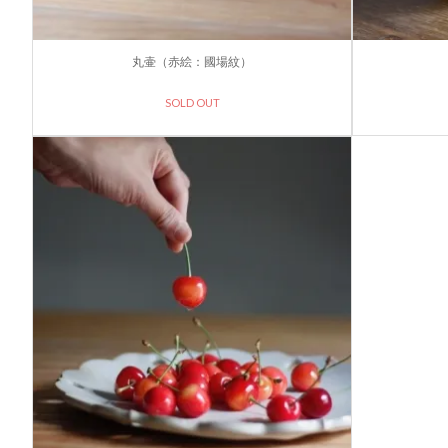
丸壷（赤絵：國場紋）
SOLD OUT