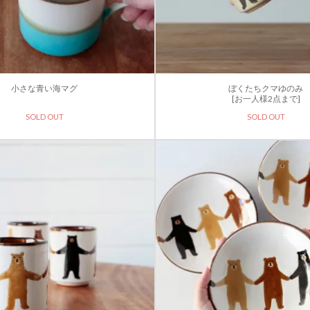
小さな青い海マグ
ぼくたちクマゆのみ
[お一人様2点まで]
SOLD OUT
SOLD OUT