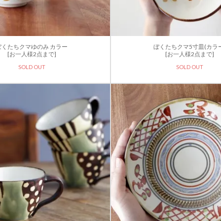
ぼくたちクマゆのみ カラー
ぼくたちクマ5寸皿(カラー
[お一人様2点まで]
[お一人様2点まで]
SOLD OUT
SOLD OUT