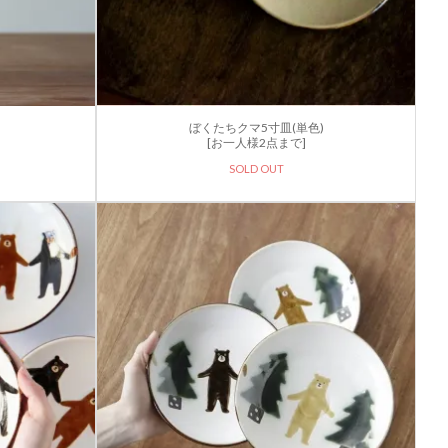
ぼくたちクマ5寸皿(単色)
[お一人様2点まで]
SOLD OUT