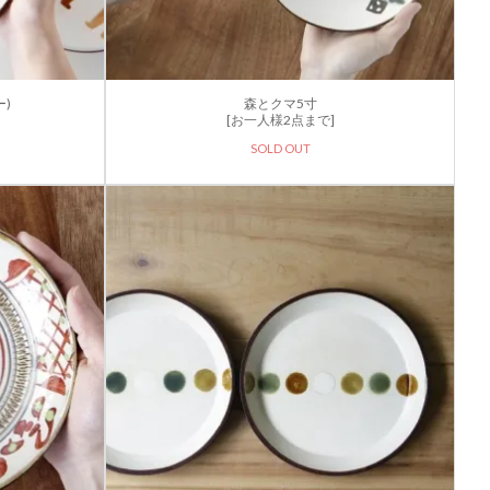
)
森とクマ5寸
[お一人様2点まで]
SOLD OUT