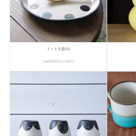
ドット大皿(D)
5,640円(税込6,204円)