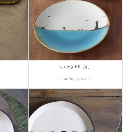
らくがき小皿（海）
2,340円(税込2,574円)