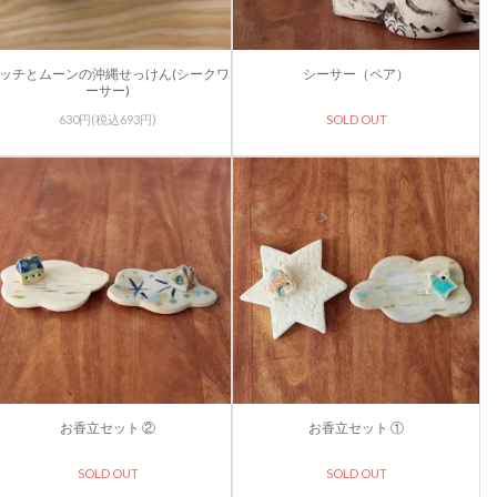
ッチとムーンの沖縄せっけん(シークワ
シーサー（ペア）
ーサー)
630円(税込693円)
SOLD OUT
お香立セット ②
お香立セット ①
SOLD OUT
SOLD OUT