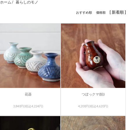
ホーム /
暮らしのモノ
[ 新着順 ]
おすすめ順
価格順
花器
つぼっクマ(飴)
3,840円(税込4,224円)
4,200円(税込4,620円)