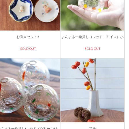
お香立セット a
まんまる一輪挿し（レッド、キイロ）小
SOLD OUT
SOLD OUT
まんまる一輪挿し(レッド・グリーン)大
花器