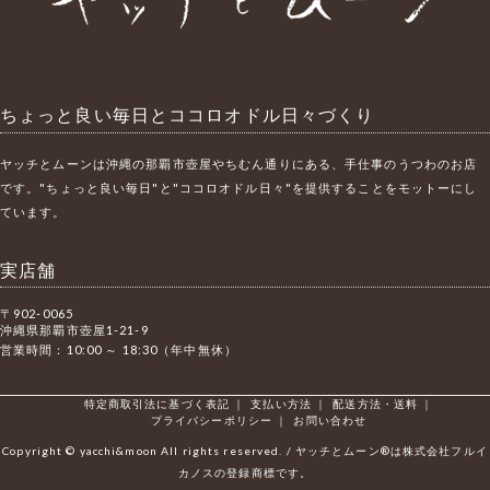
ちょっと良い毎日とココロオドル日々づくり
ヤッチとムーンは沖縄の那覇市壺屋やちむん通りにある、手仕事のうつわのお店
です。"ちょっと良い毎日"と"ココロオドル日々"を提供することをモットーにし
ています。
実店舗
〒902-0065
沖縄県那覇市壺屋1-21-9
営業時間：10:00 ～ 18:30（年中無休）
特定商取引法に基づく表記
｜
支払い方法
｜
配送方法・送料
｜
プライバシーポリシー
｜
お問い合わせ
Copyright © yacchi&moon All rights reserved. / ヤッチとムーン®は株式会社フルイ
カノスの登録商標です。