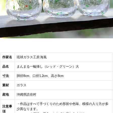
作家名
琉球ガラス工房 海風
品名
まんまる一輪挿し（レッド・グリーン）大
寸法
胴径8cm、口径1.2cm、高さ8cm
素材
ガラス
産地
沖縄県読谷村
・作品はすべて手づくりのため形状や色味、模様の入り方が多
注意事
少異なります。
項