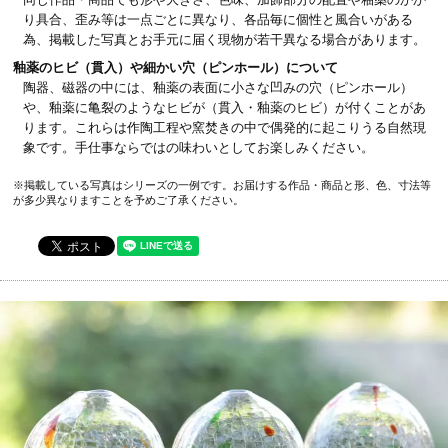
り具合、歪み等は一点ごとに異なり、各品毎に個性と風合いがある
為、掲載した写真とお手元に届く現物が若干異なる場合があります。
釉薬のヒビ（貫入）や細かい穴（ピンホール）について
陶器、磁器の中には、釉薬の表面に小さな凹みの穴（ピンホール）
や、釉薬に亀裂のようなヒビが（貫入・釉薬のヒビ）が付くことがあ
ります。これらは作陶工程や窯焚きの中で偶発的に起こりうる自然現
象です。手仕事ならではの味わいとしてお楽しみください。
※掲載している写真はシリーズの一例です。お届けする作品・商品と形、色、寸法等
が多少異なりますことを予めご了承ください。