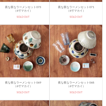
夜な夜なラーメンセット073
夜な夜なラーメンセット071
（6寸マカイ）
（6寸マカイ）
SOLD OUT
SOLD OUT
夜な夜なラーメンセット069
夜な夜なラーメンセット068
（6寸マカイ）
（6寸マカイ）
SOLD OUT
SOLD OUT