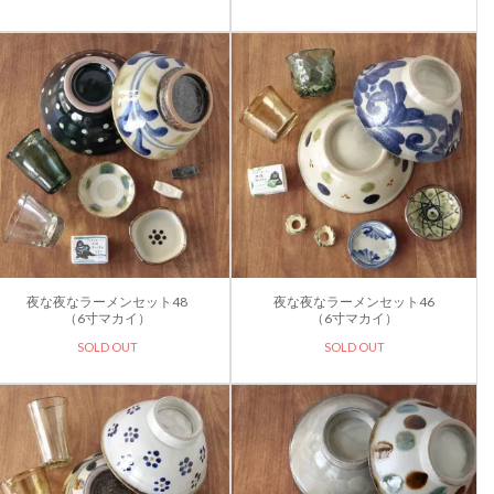
夜な夜なラーメンセット48
夜な夜なラーメンセット46
（6寸マカイ）
（6寸マカイ）
SOLD OUT
SOLD OUT