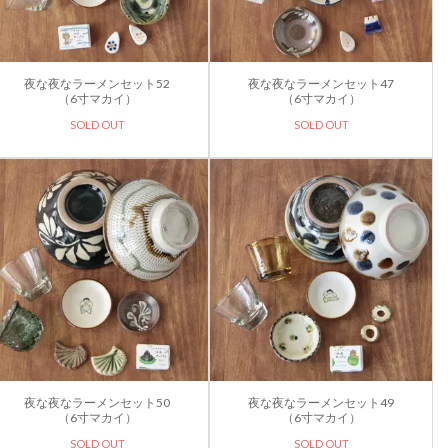
夜な夜なラーメンセット52
夜な夜なラーメンセット47
（6寸マカイ）
（6寸マカイ）
SOLD OUT
SOLD OUT
夜な夜なラーメンセット50
夜な夜なラーメンセット49
（6寸マカイ）
（6寸マカイ）
SOLD OUT
SOLD OUT