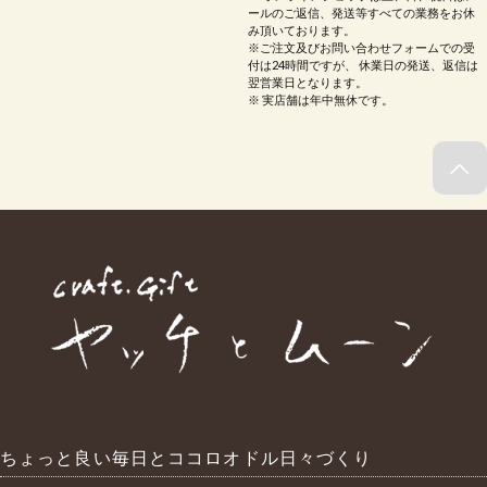
ールのご返信、発送等すべての業務をお休
み頂いております。
※ご注文及びお問い合わせフォームでの受
付は24時間ですが、 休業日の発送、返信は
翌営業日となります。
※ 実店舗は年中無休です。
ちょっと良い毎日とココロオドル日々づくり