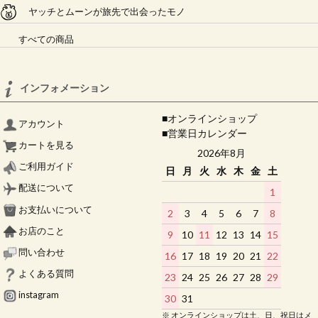
ヤッチとムーンが旅先で出会ったモノ
すべての商品
インフォメーション
■オンラインショップ
アカウント
■営業日カレンダー
カートを見る
2026年8月
ご利用ガイド
日
月
火
水
木
金
土
配送について
1
お支払いについて
2
3
4
5
6
7
8
お店のこと
9
10
11
12
13
14
15
問い合わせ
16
17
18
19
20
21
22
よくある質問
23
24
25
26
27
28
29
instagram
30
31
※ オンラインショップは土、日、祝日はメ