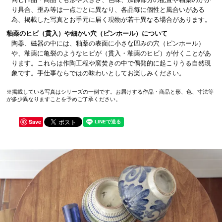
り具合、歪み等は一点ごとに異なり、各品毎に個性と風合いがある
為、掲載した写真とお手元に届く現物が若干異なる場合があります。
釉薬のヒビ（貫入）や細かい穴（ピンホール）について
陶器、磁器の中には、釉薬の表面に小さな凹みの穴（ピンホール）
や、釉薬に亀裂のようなヒビが（貫入・釉薬のヒビ）が付くことがあ
ります。これらは作陶工程や窯焚きの中で偶発的に起こりうる自然現
象です。手仕事ならではの味わいとしてお楽しみください。
※掲載している写真はシリーズの一例です。お届けする作品・商品と形、色、寸法等
が多少異なりますことを予めご了承ください。
Save