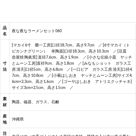
品
夜な夜なラーメンセット060
名
[マカイ6寸 榮一工房]口径18.7cm、高さ9.7cm ／ [6寸マカイ（ト
ビカンナグリーン） 幸陶器]口径18.3cm、高さ10.3cm ／ [豆皿
壺屋焼 陶眞窯] 直径7.6cm、高さ1.9cm ／ [小さな伝統小皿 ヤッチ
寸
とムーン工房]直径9cm、高さ1.8cm ／ [みなもショット ガラス工
法
房 清天]口径5cm、高さ6.8cm ／ [一口ビア ガラス工房 清天]口径4.
7cm、高さ10.8cm ／ [小菊はしおき ヤッチとムーン工房]サイズ4.
6cm×2.3cm、高さ1.6cm ／ [ゴーヤはしおき アトリエクッチャネ]
サイズ3cm×2.5cm、高さ1.5cm ／
素
陶器、磁器、ガラス、石鹸
材
産
沖縄県
地
注