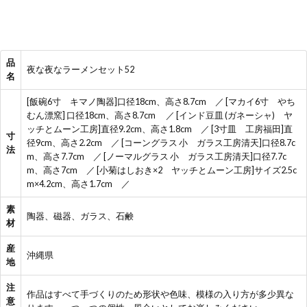
品
夜な夜なラーメンセット52
名
[飯碗6寸 キマノ陶器]口径18cm、高さ8.7cm ／ [マカイ6寸 やち
むん漂窯] 口径18cm、高さ8.7cm ／ [インド豆皿 (ガネーシャ) ヤ
ッチとムーン工房]直径9.2cm、高さ1.8cm ／ [3寸皿 工房福田]直
寸
径9cm、高さ2.2cm ／ [コーングラス 小 ガラス工房清天]口径8.7c
法
m、高さ7.7cm ／ [ノーマルグラス 小 ガラス工房清天]口径7.7c
m、高さ7cm ／ [小菊はしおき×2 ヤッチとムーン工房]サイズ2.5c
m×4.2cm、高さ1.7cm ／
素
陶器、磁器、ガラス、石鹸
材
産
沖縄県
地
注
作品はすべて手づくりのため形状や色味、模様の入り方が多少異な
意