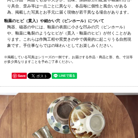
り具合、歪み等は一点ごとに異なり、各品毎に個性と風合いがある
為、掲載した写真とお手元に届く現物が若干異なる場合があります。
釉薬のヒビ（貫入）や細かい穴（ピンホール）について
陶器、磁器の中には、釉薬の表面に小さな凹みの穴（ピンホール）
や、釉薬に亀裂のようなヒビが（貫入・釉薬のヒビ）が付くことがあ
ります。これらは作陶工程や窯焚きの中で偶発的に起こりうる自然現
象です。手仕事ならではの味わいとしてお楽しみください。
※掲載している写真はシリーズの一例です。お届けする作品・商品と形、色、寸法等
が多少異なりますことを予めご了承ください。
Save