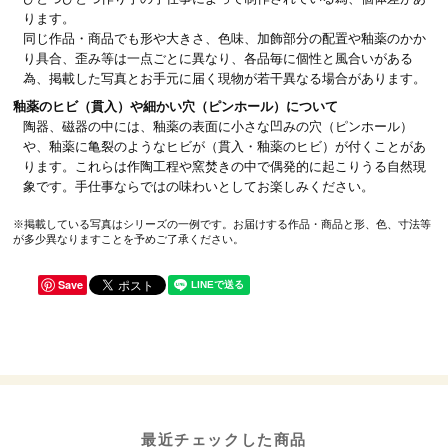
ります。
同じ作品・商品でも形や大きさ、色味、加飾部分の配置や釉薬のかか
り具合、歪み等は一点ごとに異なり、各品毎に個性と風合いがある
為、掲載した写真とお手元に届く現物が若干異なる場合があります。
釉薬のヒビ（貫入）や細かい穴（ピンホール）について
陶器、磁器の中には、釉薬の表面に小さな凹みの穴（ピンホール）
や、釉薬に亀裂のようなヒビが（貫入・釉薬のヒビ）が付くことがあ
ります。これらは作陶工程や窯焚きの中で偶発的に起こりうる自然現
象です。手仕事ならではの味わいとしてお楽しみください。
※掲載している写真はシリーズの一例です。お届けする作品・商品と形、色、寸法等
が多少異なりますことを予めご了承ください。
Save
最近チェックした商品