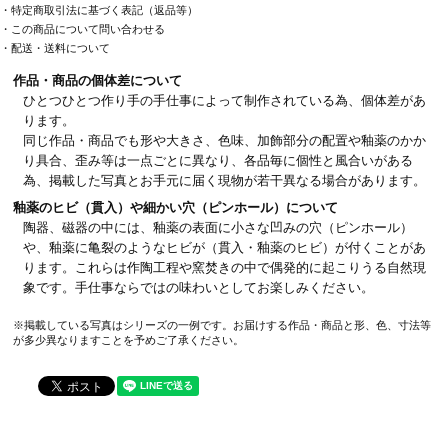
・特定商取引法に基づく表記（返品等）
・この商品について問い合わせる
・配送・送料について
作品・商品の個体差について
ひとつひとつ作り手の手仕事によって制作されている為、個体差があ
ります。
同じ作品・商品でも形や大きさ、色味、加飾部分の配置や釉薬のかか
り具合、歪み等は一点ごとに異なり、各品毎に個性と風合いがある
為、掲載した写真とお手元に届く現物が若干異なる場合があります。
釉薬のヒビ（貫入）や細かい穴（ピンホール）について
陶器、磁器の中には、釉薬の表面に小さな凹みの穴（ピンホール）
や、釉薬に亀裂のようなヒビが（貫入・釉薬のヒビ）が付くことがあ
ります。これらは作陶工程や窯焚きの中で偶発的に起こりうる自然現
象です。手仕事ならではの味わいとしてお楽しみください。
※掲載している写真はシリーズの一例です。お届けする作品・商品と形、色、寸法等
が多少異なりますことを予めご了承ください。