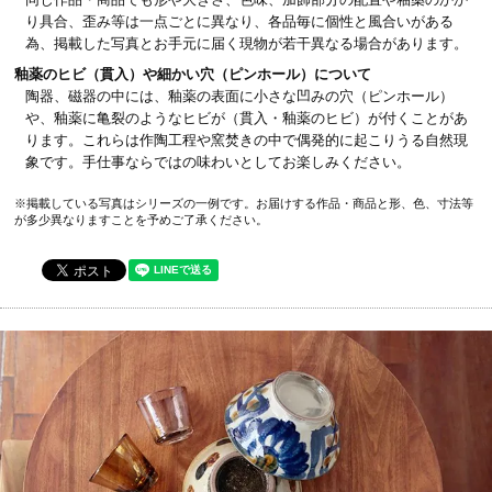
り具合、歪み等は一点ごとに異なり、各品毎に個性と風合いがある
為、掲載した写真とお手元に届く現物が若干異なる場合があります。
釉薬のヒビ（貫入）や細かい穴（ピンホール）について
陶器、磁器の中には、釉薬の表面に小さな凹みの穴（ピンホール）
や、釉薬に亀裂のようなヒビが（貫入・釉薬のヒビ）が付くことがあ
ります。これらは作陶工程や窯焚きの中で偶発的に起こりうる自然現
象です。手仕事ならではの味わいとしてお楽しみください。
※掲載している写真はシリーズの一例です。お届けする作品・商品と形、色、寸法等
が多少異なりますことを予めご了承ください。