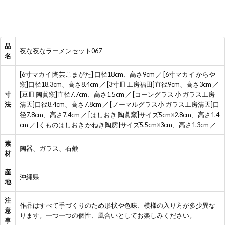
品
夜な夜なラーメンセット067
名
[6寸マカイ 陶芸こまがた] 口径18cm、高さ9cm ／ [6寸マカイ からや
窯]口径18.3cm、高さ8.4cm ／ [3寸皿 工房福田]直径9cm、高さ3cm ／
寸
[豆皿 陶眞窯]直径7.7cm、高さ1.5cm ／ [コーングラス 小 ガラス工房
法
清天]口径8.4cm、高さ7.8cm ／ [ノーマルグラス小 ガラス工房清天]口
径7.8cm、高さ7.4cm ／ [はしおき 陶眞窯]サイズ5cm×2.8cm、高さ1.4
cm ／ [くものはしおき かねき陶房]サイズ5.5cm×3cm、高さ1.3cm ／
素
陶器、ガラス、石鹸
材
産
沖縄県
地
注
作品はすべて手づくりのため形状や色味、模様の入り方が多少異な
意
ります。一つ一つの個性、風合いとしてお楽しみください。
事