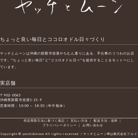
ちょっと良い毎日とココロオドル日々づくり
ヤッチとムーンは沖縄の那覇市壺屋やちむん通りにある、手仕事のうつわのお店
です。"ちょっと良い毎日"と"ココロオドル日々"を提供することをモットーにし
ています。
実店舗
〒902-0065
沖縄県那覇市壺屋1-21-9
営業時間：10:00 ～ 18:30（年中無休）
特定商取引法に基づく表記
｜
支払い方法
｜
配送方法・送料
｜
プライバシーポリシー
｜
お問い合わせ
Copyright © yacchi&moon All rights reserved. / ヤッチとムーン®は株式会社フルイ