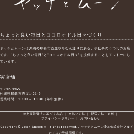
ちょっと良い毎日とココロオドル日々づくり
ヤッチとムーンは沖縄の那覇市壺屋やちむん通りにある、手仕事のうつわのお店
です。"ちょっと良い毎日"と"ココロオドル日々"を提供することをモットーにし
ています。
実店舗
〒902-0065
沖縄県那覇市壺屋1-21-9
営業時間：10:00 ～ 18:30（年中無休）
特定商取引法に基づく表記
｜
支払い方法
｜
配送方法・送料
｜
プライバシーポリシー
｜
お問い合わせ
Copyright © yacchi&moon All rights reserved. / ヤッチとムーン®は株式会社フルイ
カノスの登録商標です。