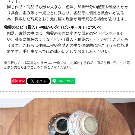
ります。
同じ作品・商品でも形や大きさ、色味、加飾部分の配置や釉薬のかか
り具合、歪み等は一点ごとに異なり、各品毎に個性と風合いがある
為、掲載した写真とお手元に届く現物が若干異なる場合があります。
釉薬のヒビ（貫入）や細かい穴（ピンホール）について
陶器、磁器の中には、釉薬の表面に小さな凹みの穴（ピンホール）
や、釉薬に亀裂のようなヒビが（貫入・釉薬のヒビ）が付くことがあ
ります。これらは作陶工程や窯焚きの中で偶発的に起こりうる自然現
象です。手仕事ならではの味わいとしてお楽しみください。
※掲載している写真はシリーズの一例です。お届けする作品・商品と形、色、寸法等
が多少異なりますことを予めご了承ください。
Save