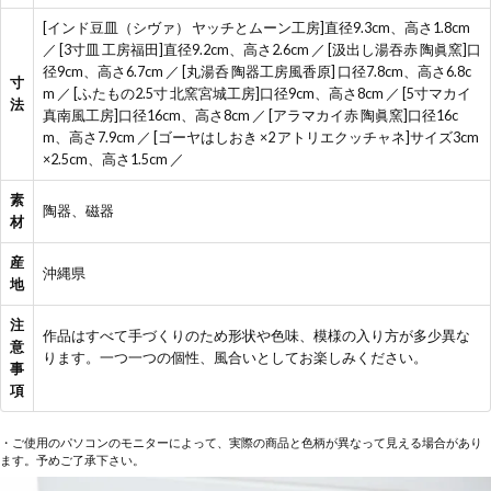
[インド豆皿（シヴァ） ヤッチとムーン工房]直径9.3cm、高さ1.8cm
／ [3寸皿 工房福田]直径9.2cm、高さ2.6cm ／ [汲出し湯吞赤 陶眞窯]口
径9cm、高さ6.7cm ／ [丸湯呑 陶器工房風香原] 口径7.8cm、高さ6.8c
寸
m ／ [ふたもの2.5寸 北窯宮城工房]口径9cm、高さ8cm ／ [5寸マカイ
法
真南風工房]口径16cm、高さ8cm ／ [アラマカイ赤 陶眞窯]口径16c
m、高さ7.9cm ／ [ゴーヤはしおき ×2 アトリエクッチャネ]サイズ3cm
×2.5cm、高さ1.5cm ／
素
陶器、磁器
材
産
沖縄県
地
注
作品はすべて手づくりのため形状や色味、模様の入り方が多少異な
意
ります。一つ一つの個性、風合いとしてお楽しみください。
事
項
・ご使用のパソコンのモニターによって、実際の商品と色柄が異なって見える場合があり
ます。予めご了承下さい。