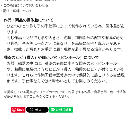
・この商品について問い合わせる
・配送・送料について
作品・商品の個体差について
ひとつひとつ作り手の手仕事によって制作されている為、個体差があ
ります。
同じ作品・商品でも形や大きさ、色味、加飾部分の配置や釉薬のかか
り具合、歪み等は一点ごとに異なり、各品毎に個性と風合いがある
為、掲載した写真とお手元に届く現物が若干異なる場合があります。
釉薬のヒビ（貫入）や細かい穴（ピンホール）について
陶器、磁器の中には、釉薬の表面に小さな凹みの穴（ピンホール）
や、釉薬に亀裂のようなヒビが（貫入・釉薬のヒビ）が付くことがあ
ります。これらは作陶工程や窯焚きの中で偶発的に起こりうる自然現
象です。手仕事ならではの味わいとしてお楽しみください。
※掲載している写真はシリーズの一例です。お届けする作品・商品と形、色、寸法等
が多少異なりますことを予めご了承ください。
Save