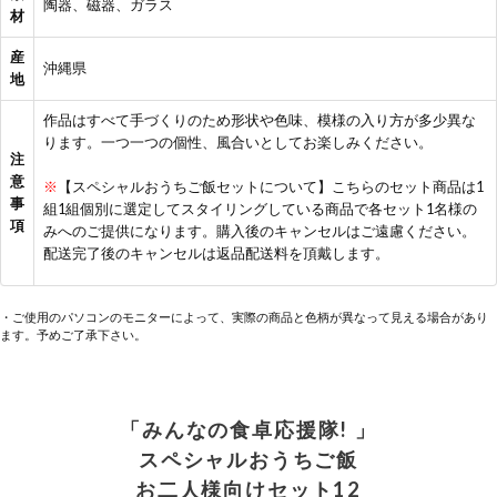
陶器、磁器、ガラス
材
産
沖縄県
地
作品はすべて手づくりのため形状や色味、模様の入り方が多少異な
ります。一つ一つの個性、風合いとしてお楽しみください。
注
意
※
【スペシャルおうちご飯セットについて】こちらのセット商品は1
事
組1組個別に選定してスタイリングしている商品で各セット1名様の
項
みへのご提供になります。購入後のキャンセルはご遠慮ください。
配送完了後のキャンセルは返品配送料を頂戴します。
・ご使用のパソコンのモニターによって、実際の商品と色柄が異なって見える場合があり
ます。予めご了承下さい。
「みんなの食卓応援隊! 」
スペシャルおうちご飯
お二人様向けセット12