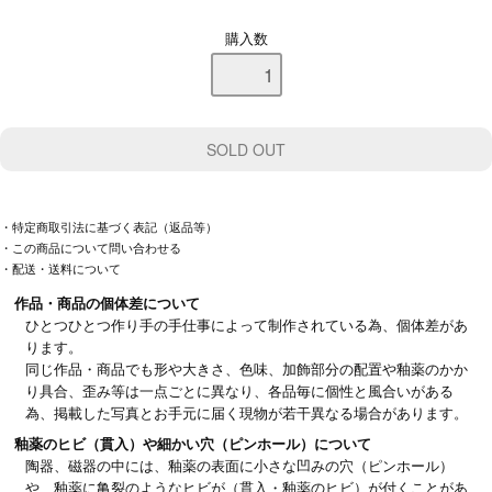
購入数
・特定商取引法に基づく表記（返品等）
・この商品について問い合わせる
・配送・送料について
作品・商品の個体差について
ひとつひとつ作り手の手仕事によって制作されている為、個体差があ
ります。
同じ作品・商品でも形や大きさ、色味、加飾部分の配置や釉薬のかか
り具合、歪み等は一点ごとに異なり、各品毎に個性と風合いがある
為、掲載した写真とお手元に届く現物が若干異なる場合があります。
釉薬のヒビ（貫入）や細かい穴（ピンホール）について
陶器、磁器の中には、釉薬の表面に小さな凹みの穴（ピンホール）
や、釉薬に亀裂のようなヒビが（貫入・釉薬のヒビ）が付くことがあ