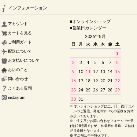
インフォメーション
■オンラインショップ
アカウント
■営業日カレンダー
カートを見る
2026年8月
ご利用ガイド
日
月
火
水
木
金
土
配送について
1
お支払いについて
2
3
4
5
6
7
8
お店のこと
9
10
11
12
13
14
15
問い合わせ
16
17
18
19
20
21
22
よくある質問
23
24
25
26
27
28
29
instagram
30
31
※ オンラインショップは土、日、祝日はメ
ールのご返信、発送等すべての業務をお休
み頂いております。
※ご注文及びお問い合わせフォームでの受
付は24時間ですが、 休業日の発送、返信は
翌営業日となります。
※ 実店舗は年中無休です。