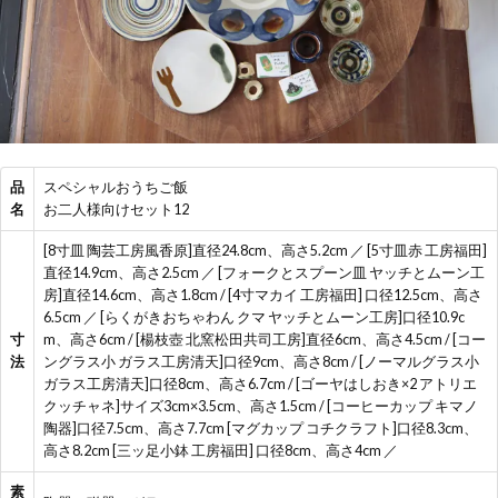
品
スペシャルおうちご飯
名
お二人様向けセット12
[8寸皿 陶芸工房風香原]直径24.8cm、高さ5.2cm ／ [5寸皿赤 工房福田]
直径14.9cm、高さ2.5cm ／ [フォークとスプーン皿 ヤッチとムーン工
房]直径14.6cm、高さ1.8cm / [4寸マカイ 工房福田] 口径12.5cm、高さ
6.5cm ／ [らくがきおちゃわん クマ ヤッチとムーン工房]口径10.9c
寸
m、高さ6cm / [楊枝壺 北窯松田共司工房]直径6cm、高さ4.5cm / [コー
法
ングラス小 ガラス工房清天]口径9cm、高さ8cm / [ノーマルグラス小
ガラス工房清天]口径8cm、高さ6.7cm / [ゴーヤはしおき×2 アトリエ
クッチャネ]サイズ3cm×3.5cm、高さ1.5cm / [コーヒーカップ キマノ
陶器]口径7.5cm、高さ7.7cm [マグカップ コチクラフト]口径8.3cm、
高さ8.2cm [三ッ足小鉢 工房福田] 口径8cm、高さ4cm ／
素