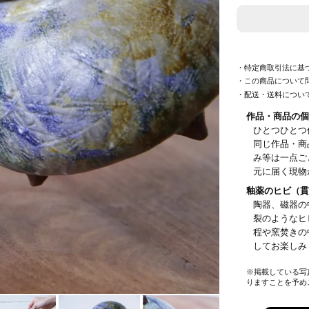
・特定商取引法に基
・この商品について
・配送・送料につい
作品・商品の個
ひとつひとつ
同じ作品・商
み等は一点ご
元に届く現物
釉薬のヒビ（貫
陶器、磁器の
裂のようなヒ
程や窯焚きの
してお楽し
※掲載している写
りますことを予め