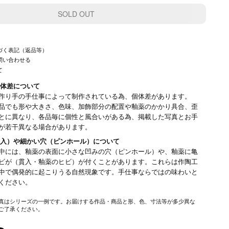
づく表記（返品等）
問い合わせる
て
体差について
作り手の手仕事によって制作されている為、個体差があります。
品でも形や大きさ、色味、加飾部分の配置や釉薬のかかり具合、歪
とに異なり、各品毎に個性と風合いがある為、掲載した写真とお手
が若干異なる場合があります。
入）や細かい穴（ピンホール）について
中には、釉薬の表面に小さな凹みの穴（ピンホール）や、釉薬に亀
ビが（貫入・釉薬のヒビ）が付くことがあります。これらは作陶工
中で偶発的に起こりうる自然現象です。手仕事ならではの味わいと
みください。
真はシリーズの一例です。お届けする作品・商品と形、色、寸法等が多少異な
ご了承ください。