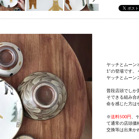
ヤッチとムーン
1“の登場です
ヤッチとムーン
普段店頭でしか
そできる組み合
命を感じた方は
※
送料500円
、
て通常の店頭価
交換等は出来か