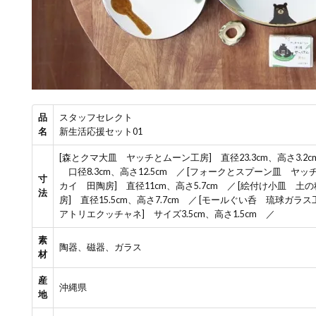
品
スタッフセレクト
名
新生活応援セット01
[森とクマ大皿 ヤッチとムーン工房] 直径23.3cm、高さ3.
口径8.3cm、高さ12.5cm ／ [フォークとスプーン皿 ヤッチと
寸
カイ 田陶房] 直径11cm、高さ5.7cm ／ [絵付け小皿 土の
法
房] 直径15.5cm、高さ7.7cm ／ [モールぐい呑 琉球ガラ
アトリエクッチャネ] サイズ3.5cm、高さ1.5cm ／
素
陶器、磁器、ガラス
材
産
沖縄県
地