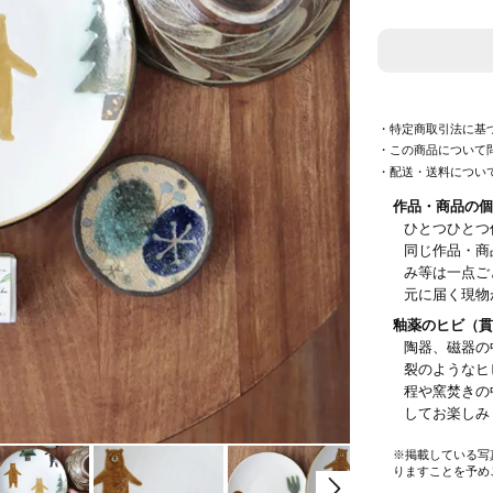
・特定商取引法に基
・この商品について
・配送・送料につい
作品・商品の個
ひとつひとつ
同じ作品・商
み等は一点ご
元に届く現物
釉薬のヒビ（貫
陶器、磁器の
裂のようなヒ
程や窯焚きの
してお楽し
※掲載している写
りますことを予め