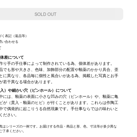
づく表記（返品等）
問い合わせる
て
体差について
作り手の手仕事によって制作されている為、個体差があります。
品でも形や大きさ、色味、加飾部分の配置や釉薬のかかり具合、歪
とに異なり、各品毎に個性と風合いがある為、掲載した写真とお手
が若干異なる場合があります。
入）や細かい穴（ピンホール）について
中には、釉薬の表面に小さな凹みの穴（ピンホール）や、釉薬に亀
ビが（貫入・釉薬のヒビ）が付くことがあります。これらは作陶工
中で偶発的に起こりうる自然現象です。手仕事ならではの味わいと
みください。
真はシリーズの一例です。お届けする作品・商品と形、色、寸法等が多少異な
ご了承ください。