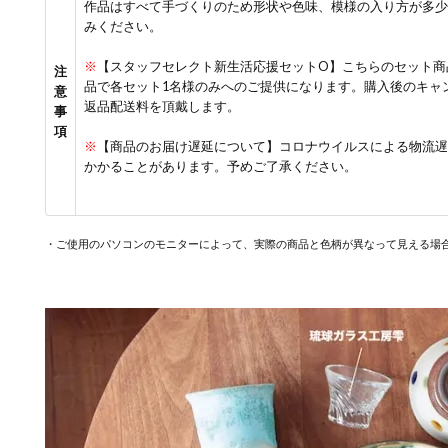
作品はすべて手づくりのため形状や色味、模様の入り方が多少
みください。
※
【スタッフセレクト新生活応援セットO】こちらのセット商
注
品で各セット1名様のみへのご提供になります。購入後のキャ
意
返品配送料を頂戴します。
事
項
※
【商品のお届け遅延について】コロナウイルスによる物流遅延
かかることがあります。予めご了承ください。
・ご使用のパソコンのモニターによって、実際の商品と色柄が異なって見える場