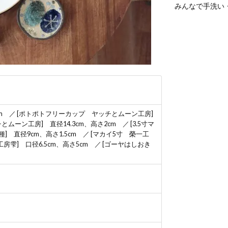
みんなで手洗い
2cm ／ [ポトポトフリーカップ ヤッチとムーン工房]
ムーン工房] 直径14.3cm、高さ2cm ／ [3.5寸マ
種] 直径9cm、高さ1.5cm ／ [マカイ5寸 榮一工
ス工房雫] 口径6.5cm、高さ5cm ／ [ゴーヤはしおき