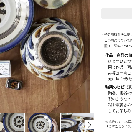
・特定商取引法に基
・この商品について
・配送・送料につい
作品・商品の個
ひとつひとつ
同じ作品・商
み等は一点ご
元に届く現物
釉薬のヒビ（貫
陶器、磁器の
裂のようなヒ
程や窯焚きの
してお楽し
※掲載している写
りますことを予め