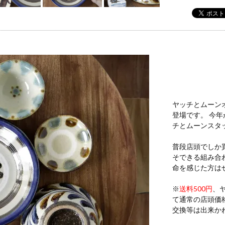
ヤッチとムーン
登場です。 今
チとムーンスタ
普段店頭でしか
そできる組み合
命を感じた方は
※
送料500円
、
て通常の店頭価
交換等は出来か