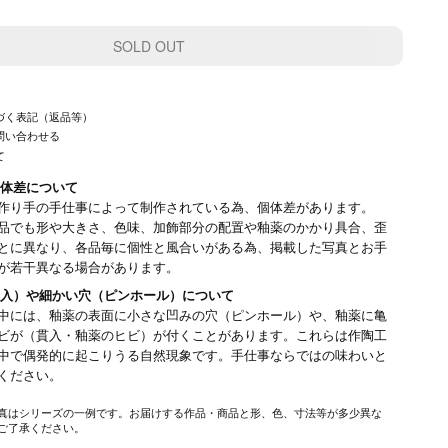
づく表記（返品等）
問い合わせる
て
体差について
作り手の手仕事によって制作されている為、個体差があります。
品でも形や大きさ、色味、加飾部分の配置や釉薬のかかり具合、歪
とに異なり、各品毎に個性と風合いがある為、掲載した写真とお手
が若干異なる場合があります。
入）や細かい穴（ピンホール）について
中には、釉薬の表面に小さな凹みの穴（ピンホール）や、釉薬に亀
ビが（貫入・釉薬のヒビ）が付くことがあります。これらは作陶工
中で偶発的に起こりうる自然現象です。手仕事ならではの味わいと
みください。
真はシリーズの一例です。お届けする作品・商品と形、色、寸法等が多少異な
ご了承ください。