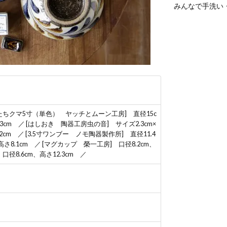
みんなで手洗い
ぼくたちクマ5寸（単色） ヤッチとムーン工房] 直径15c
さ3cm ／ [はしおき 陶器工房虫の音] サイズ2.3cm×
6.2cm ／ [3.5寸ワンブー ノモ陶器製作所] 直径11.4
高さ8.1cm ／ [マグカップ 榮一工房] 口径8.2cm、
径8.6cm、高さ12.3cm ／