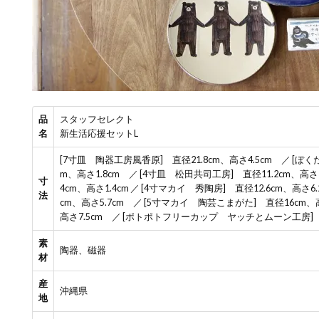
品
スタッフセレクト
名
新生活応援セットL
[7寸皿 陶器工房風香原] 直径21.8cm、高さ4.5cm ／ [
m、高さ1.8cm ／ [4寸皿 松田共司工房] 直径11.2cm、高
寸
4cm、高さ1.4cm ／ [4寸マカイ 秀陶房] 直径12.6cm、高さ
法
cm、高さ5.7cm ／ [5寸マカイ 陶芸こまがた] 直径16cm、
高さ7.5cm ／ [ポトポトフリーカップ ヤッチとムーン工房] 口
素
陶器、磁器
材
産
沖縄県
地