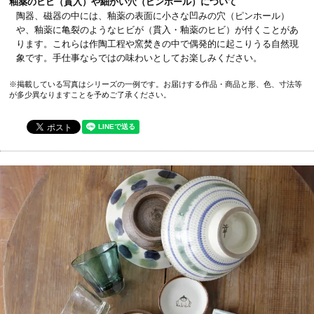
釉薬のヒビ（貫入）や細かい穴（ピンホール）について
陶器、磁器の中には、釉薬の表面に小さな凹みの穴（ピンホール）
や、釉薬に亀裂のようなヒビが（貫入・釉薬のヒビ）が付くことがあ
ります。これらは作陶工程や窯焚きの中で偶発的に起こりうる自然現
象です。手仕事ならではの味わいとしてお楽しみください。
※掲載している写真はシリーズの一例です。お届けする作品・商品と形、色、寸法等
が多少異なりますことを予めご了承ください。