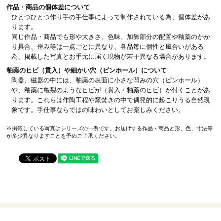
作品・商品の個体差について
ひとつひとつ作り手の手仕事によって制作されている為、個体差があ
ります。
同じ作品・商品でも形や大きさ、色味、加飾部分の配置や釉薬のかか
り具合、歪み等は一点ごとに異なり、各品毎に個性と風合いがある
為、掲載した写真とお手元に届く現物が若干異なる場合があります。
釉薬のヒビ（貫入）や細かい穴（ピンホール）について
陶器、磁器の中には、釉薬の表面に小さな凹みの穴（ピンホール）
や、釉薬に亀裂のようなヒビが（貫入・釉薬のヒビ）が付くことがあ
ります。これらは作陶工程や窯焚きの中で偶発的に起こりうる自然現
象です。手仕事ならではの味わいとしてお楽しみください。
※掲載している写真はシリーズの一例です。お届けする作品・商品と形、色、寸法等
が多少異なりますことを予めご了承ください。