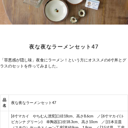
夜な夜なラーメンセット47
「罪悪感が隠し味」夜食にラーメン！という方にオススメの6寸丼とグ
ラスのセットを作ってみました。
品
夜な夜なラーメンセット47
名
[6寸マカイ やちむん漂窯]口径18cm、高さ8.6cm ／ [6寸マカイ(ト
ビカンナ グリーン) 幸陶器]口径18.3cm、高さ10cm ／ [日本豆皿
（スモウ）ヤッチとムーン工房]直径9cm、1.8cm ／ [3.5寸皿 工房