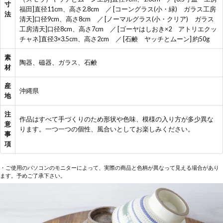
寸
福田]直径11cm、高さ2.8cm ／ [コーングラス(小・緑) ガラス工房
法
清天]口径9cm、高さ8cm ／ [ノーマルグラス(小・クリア) ガラス
工房清天]口径8cm、高さ7cm ／ [ゴーヤはしおき×2 アトリエクッ
チャネ]直径3×3.5cm、高さ2cm ／ [石鹸 ヤッチとムーン] 約50g
素
陶器、磁器、ガラス、石鹸
材
産
沖縄県
地
注
作品はすべて手づくりのため形状や色味、模様の入り方が多少異な
意
ります。一つ一つの個性、風合いとしてお楽しみください。
事
項
・ご使用のパソコンのモニターによって、実際の商品と色柄が異なって見える場合があり
ます。予めご了承下さい。