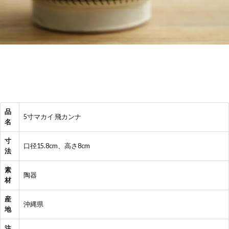
品
5寸マカイ 飛カンナ
名
寸
口径15.8cm、高さ8cm
法
素
陶器
材
産
沖縄県
地
注