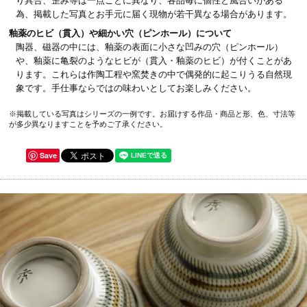
り具合、歪み等は一点ごとに異なり、各品毎に個性と風合いがある
為、掲載した写真とお手元に届く現物が若干異なる場合があります。
釉薬のヒビ（貫入）や細かい穴（ピンホール）について
陶器、磁器の中には、釉薬の表面に小さな凹みの穴（ピンホール）
や、釉薬に亀裂のようなヒビが（貫入・釉薬のヒビ）が付くことがあ
ります。これらは作陶工程や窯焚きの中で偶発的に起こりうる自然現
象です。手仕事ならではの味わいとしてお楽しみください。
※掲載している写真はシリーズの一例です。お届けする作品・商品と形、色、寸法等
が多少異なりますことを予めご了承ください。
Save