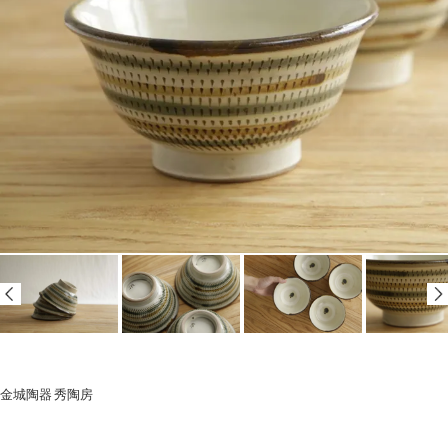
金城陶器 秀陶房