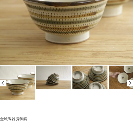
金城陶器 秀陶房