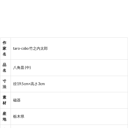
作
家
taro-cobo 竹之内太郎
名
品
八角皿 (中)
名
寸
径19.5cm×高さ3cm
法
素
磁器
材
産
栃木県
地