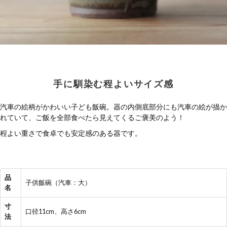
手に馴染む程よいサイズ感
汽車の絵柄がかわいい子ども飯碗。器の内側底部分にも汽車の絵が描か
れていて、ご飯を全部食べたら見えてくるご褒美のよう！
程よい重さで食卓でも安定感のある器です。
品
子供飯碗（汽車：大）
名
寸
口径11cm、高さ6cm
法