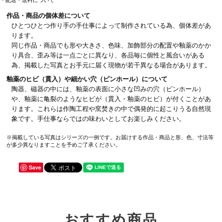
作品・商品の個体差について
ひとつひとつ作り手の手仕事によって制作されている為、個体差があ
ります。
同じ作品・商品でも形や大きさ、色味、加飾部分の配置や釉薬のかか
り具合、歪み等は一点ごとに異なり、各品毎に個性と風合いがある
為、掲載した写真とお手元に届く現物が若干異なる場合があります。
釉薬のヒビ（貫入）や細かい穴（ピンホール）について
陶器、磁器の中には、釉薬の表面に小さな凹みの穴（ピンホール）
や、釉薬に亀裂のようなヒビが（貫入・釉薬のヒビ）が付くことがあ
ります。これらは作陶工程や窯焚きの中で偶発的に起こりうる自然現
象です。手仕事ならではの味わいとしてお楽しみください。
※掲載している写真はシリーズの一例です。お届けする作品・商品と形、色、寸法等
が多少異なりますことを予めご了承ください。
Save
おすすめ商品