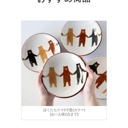
ぼくたちクマ5寸皿(カラー)
[お一人様2点まで]