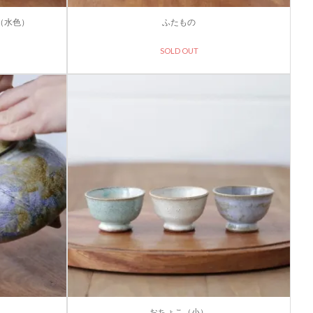
（水色）
ふたもの
SOLD OUT
おちょこ（小）