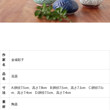
作
家
金城彩子
名
品
花器
名
寸
A:胴径7.5cm、高さ7.8cm B:胴径7.5cm、高さ7.1cm C:胴径7.5c
法
m、高さ7.4cm D:胴径7.5cm、高さ7.4cm
素
陶器
材