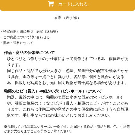
カートに入れる
在庫 （残り2個）
・特定商取引法に基づく表記（返品等）
・この商品について問い合わせる
・配送・送料について
作品・商品の個体差について
ひとつひとつ作り手の手仕事によって制作されている為、個体差があ
ります。
同じ作品・商品でも形や大きさ、色味、加飾部分の配置や釉薬のかか
り具合、歪み等は一点ごとに異なり、各品毎に個性と風合いがある
為、掲載した写真とお手元に届く現物が若干異なる場合があります。
釉薬のヒビ（貫入）や細かい穴（ピンホール）について
陶器、磁器の中には、釉薬の表面に小さな凹みの穴（ピンホール）
や、釉薬に亀裂のようなヒビが（貫入・釉薬のヒビ）が付くことがあ
ります。これらは作陶工程や窯焚きの中で偶発的に起こりうる自然現
象です。手仕事ならではの味わいとしてお楽しみください。
※掲載している写真はシリーズの一例です。お届けする作品・商品と形、色、寸法等
が多少異なりますことを予めご了承ください。