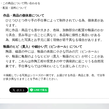
・この商品について問い合わせる
・配送・送料について
作品・商品の個体差について
ひとつひとつ作り手の手仕事によって制作されている為、個体差があ
ります。
同じ作品・商品でも形や大きさ、色味、加飾部分の配置や釉薬のかか
り具合、歪み等は一点ごとに異なり、各品毎に個性と風合いがある
為、掲載した写真とお手元に届く現物が若干異なる場合があります。
釉薬のヒビ（貫入）や細かい穴（ピンホール）について
陶器、磁器の中には、釉薬の表面に小さな凹みの穴（ピンホール）
や、釉薬に亀裂のようなヒビが（貫入・釉薬のヒビ）が付くことがあ
ります。これらは作陶工程や窯焚きの中で偶発的に起こりうる自然現
象です。手仕事ならではの味わいとしてお楽しみください。
※掲載している写真はシリーズの一例です。お届けする作品・商品と形、色、寸法等
が多少異なりますことを予めご了承ください。