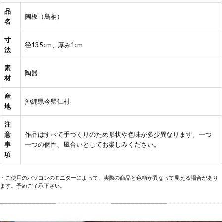
品
陶板（鳥柄）
名
寸
径13.5cm、厚み1cm
法
素
陶器
材
産
沖縄県今帰仁村
地
注
意
作品はすべて手づくりのため形状や色味が多少異なります。一つ
事
一つの個性、風合いとしてお楽しみください。
項
・ご使用のパソコンのモニターによって、実際の商品と色柄が異なって見える場合があり
ます。予めご了承下さい。