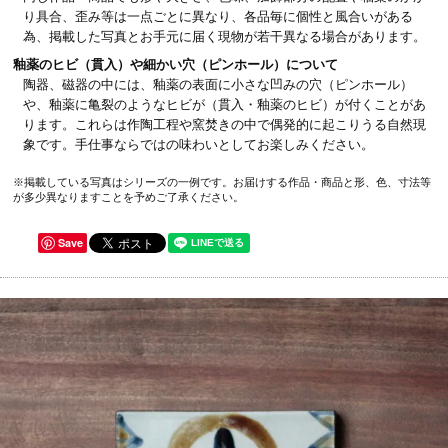
り具合、歪み等は一点ごとに異なり、各品毎に個性と風合いがある
為、掲載した写真とお手元に届く現物が若干異なる場合があります。
釉薬のヒビ（貫入）や細かい穴（ピンホール）について
陶器、磁器の中には、釉薬の表面に小さな凹みの穴（ピンホール）
や、釉薬に亀裂のようなヒビが（貫入・釉薬のヒビ）が付くことがあ
ります。これらは作陶工程や窯焚きの中で偶発的に起こりうる自然現
象です。手仕事ならではの味わいとしてお楽しみください。
※掲載している写真はシリーズの一例です。お届けする作品・商品と形、色、寸法等
が多少異なりますことを予めご了承ください。
Save