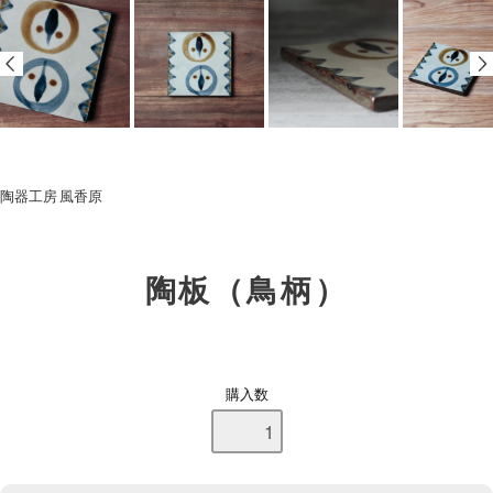
陶器工房 風香原
陶板（鳥柄）
購入数