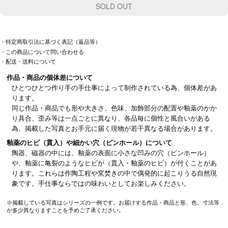
・特定商取引法に基づく表記（返品等）
・この商品について問い合わせる
・配送・送料について
作品・商品の個体差について
ひとつひとつ作り手の手仕事によって制作されている為、個体差があ
ります。
同じ作品・商品でも形や大きさ、色味、加飾部分の配置や釉薬のかか
り具合、歪み等は一点ごとに異なり、各品毎に個性と風合いがある
為、掲載した写真とお手元に届く現物が若干異なる場合があります。
釉薬のヒビ（貫入）や細かい穴（ピンホール）について
陶器、磁器の中には、釉薬の表面に小さな凹みの穴（ピンホール）
や、釉薬に亀裂のようなヒビが（貫入・釉薬のヒビ）が付くことがあ
ります。これらは作陶工程や窯焚きの中で偶発的に起こりうる自然現
象です。手仕事ならではの味わいとしてお楽しみください。
※掲載している写真はシリーズの一例です。お届けする作品・商品と形、色、寸法等
が多少異なりますことを予めご了承ください。