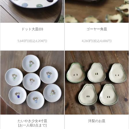
ドット大皿(D)
ゴーヤー角皿
5,640円(税込6,204円)
4,260円(税込4,686円)
たいやき少女4寸皿
洋梨のお皿
[お一人様2点まで]