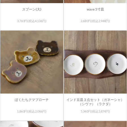
スプーン(大)
wave 5寸皿
3,760円(税込4,136円)
2,680円(税込2,948円)
ぼくたちクマブローチ
インド豆皿３点セット（ガネーシャ）
（シヴァ）（ラクダ）
1,860円(税込2,046円)
5,340円(税込5,874円)