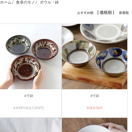
ホーム /
食卓のモノ
/
ボウル・鉢
[ 価格順 ]
おすすめ順
新着順
6寸鉢
4寸鉢
4,800円(税込5,280円)
SOLD OUT